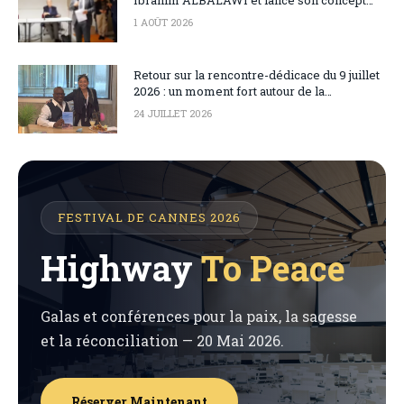
d’Ingénierie de Paix
1 AOÛT 2026
Retour sur la rencontre-dédicace du 9 juillet
2026 : un moment fort autour de la
diplomatie culturelle
24 JUILLET 2026
FESTIVAL DE CANNES 2026
Highway
To Peace
Galas et conférences pour la paix, la sagesse
et la réconciliation — 20 Mai 2026.
Réserver Maintenant