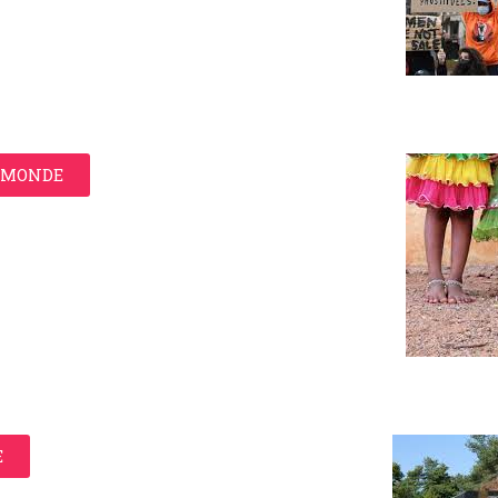
E MONDE
E