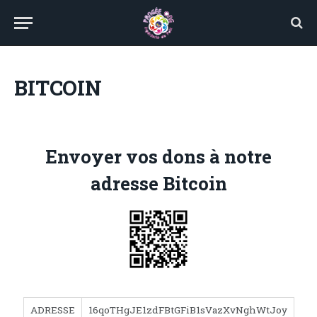
BITCOIN
Envoyer vos dons à notre
adresse Bitcoin
ADRESSE
16qoTHgJE1zdFBtGFiB1sVazXvNghWtJoy