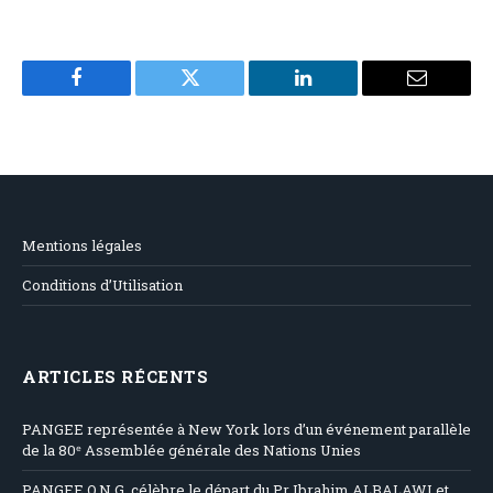
Facebook
Twitter
LinkedIn
Email
Mentions légales
Conditions d’Utilisation
ARTICLES RÉCENTS
PANGEE représentée à New York lors d’un événement parallèle
de la 80ᵉ Assemblée générale des Nations Unies
PANGEE O.N.G. célèbre le départ du Pr Ibrahim ALBALAWI et