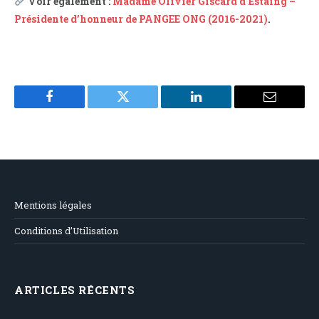
Voir également :
Madame Olivier Giscard d’Estaing –
Présidente d’honneu
r
de PANGEE ONG (2016-2021)
.
Facebook
Twitter
LinkedIn
Email
Mentions légales
Conditions d’Utilisation
ARTICLES RÉCENTS