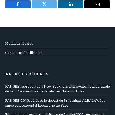
Facebook
Twitter
LinkedIn
Email
Mentions légales
Conditions d’Utilisation
ARTICLES RÉCENTS
PANGEE représentée à New York lors d’un événement parallèle
de la 80ᵉ Assemblée générale des Nations Unies
PANGEE O.N.G. célèbre le départ du Pr Ibrahim ALBALAWI et
lance son concept d’Ingénierie de Paix
Retour sur la rencontre-dédicace du 9 juillet 2026 : un moment