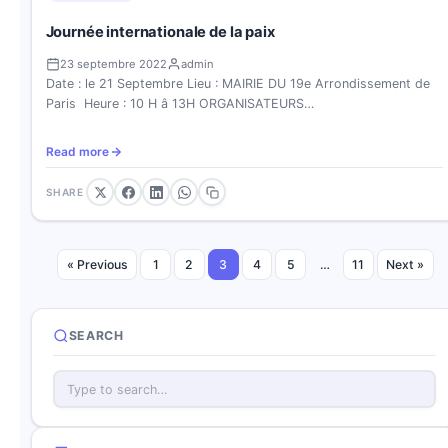
Journée internationale de la paix
23 septembre 2022
admin
Date : le 21 Septembre Lieu : MAIRIE DU 19e Arrondissement de
Paris Heure : 10 H â 13H ORGANISATEURS…
Read more
SHARE
« Previous
1
2
3
4
5
…
11
Next »
SEARCH
Search articles