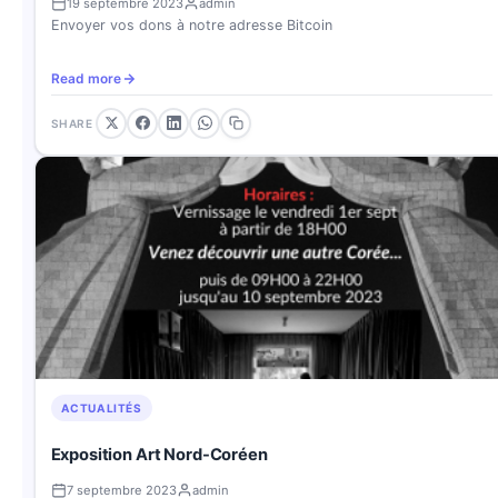
19 septembre 2023
admin
Envoyer vos dons à notre adresse Bitcoin
Read more
SHARE
ACTUALITÉS
Exposition Art Nord-Coréen
7 septembre 2023
admin