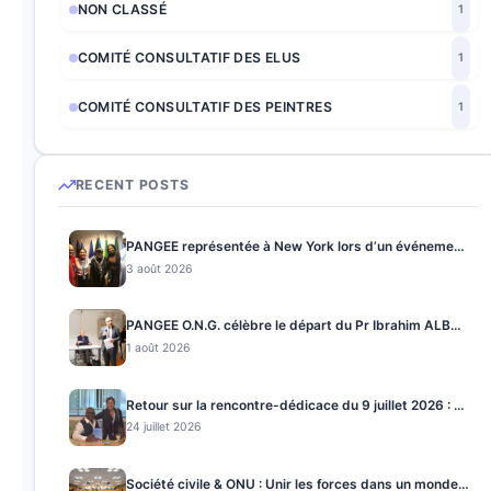
NON CLASSÉ
1
COMITÉ CONSULTATIF DES ELUS
1
COMITÉ CONSULTATIF DES PEINTRES
1
RECENT POSTS
PANGEE représentée à New York lors d’un événement parallèle de la 80ᵉ Assemblée générale des Nations Unies
3 août 2026
PANGEE O.N.G. célèbre le départ du Pr Ibrahim ALBALAWI et lance son concept d’Ingénierie de Paix
1 août 2026
Retour sur la rencontre-dédicace du 9 juillet 2026 : un moment fort autour de la diplomatie culturelle
24 juillet 2026
Société civile & ONU : Unir les forces dans un monde fragmenté